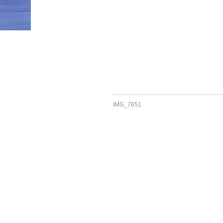
HOME
»
Untitled design(18)
IMG_7651