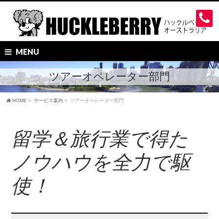
MENU
ツアーオペレーター部門
HOME
»
サービス案内
»
ツアーオペレーター部門
留学＆旅行業で得た
ノウハウを全力で駆
使！