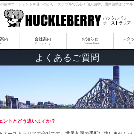
ルの留学エージェントを使うのがリーズナブルで安心！個人留学、団体留学までマル
案内
会社案内
お知らせ
スタ
ce
Company
Information
fro
よくあるご質問
ェントとどう違いますか？
るオーストラリアの会社です。世界各国の手配は致しませんが