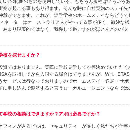
てOKの範囲のものを使用している、もちろん規程はいろいろ
衝突が起こる事もあり得ます。そんな時に自社契約のステイ先
仲裁ができます。これが、語学学校のホームステイならどうで
ディネーターはオーストラリア人がやってる事が多く、微妙な揉
。あまり現実的ではなく、我慢して過ごすのがほとんどのパタ
学校を探せますか？
投資ではありません。実際に学校見学してか等決めていただく
 VISAを取得してから入国する場合はできませんが、WH、ETA
サービスは行なっておりますのでホームステイ + 送迎 + サ
前に申し込んで渡航すると言うローカルエージェントならでは
て学校の相談はできますか？アポは必要ですか？
オフィスが入るビルは、セキュリティーが厳しく私たちが仕事