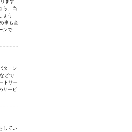
あります
なら、当
しょう
め事も全
ーンで
パターン
Sなどで
ポートサー
のサービ
をしてい