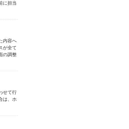
前に担当
た内容へ
スが全て
面の調整
わせて行
合は、ホ