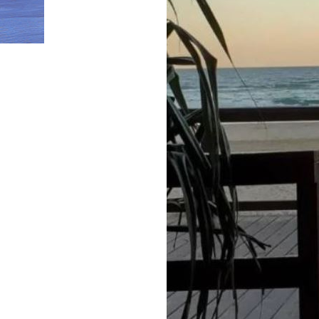
HOME
»
キャプチadfvdャ