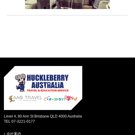
Level 4, 80 Ann St Brisbane QLD 4000 Australia
TEL 07-3221-0177
会社案内