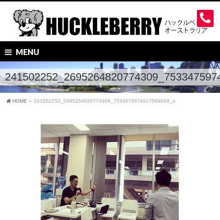
MENU
241502252_2695264820774309_753347597
HOME
»
241502252_2695264820774309_7533475974917569049_n