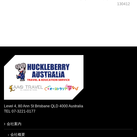
130412
Level 4, 80 Ann St Brisbane QLD 4000 Australia
TEL 07-3221-0177
会社案内
会社概要