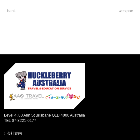
bank
westpac
Level 4, 80 Ann St Brisbane QLD 4000 Australia
TEL 07-3221-0177
会社案内