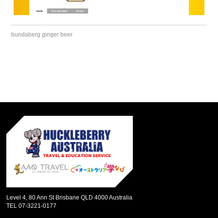
bundaberg ginger beer
Level 4, 80 Ann St Brisbane QLD 4000 Australia
TEL 07-3221-0177