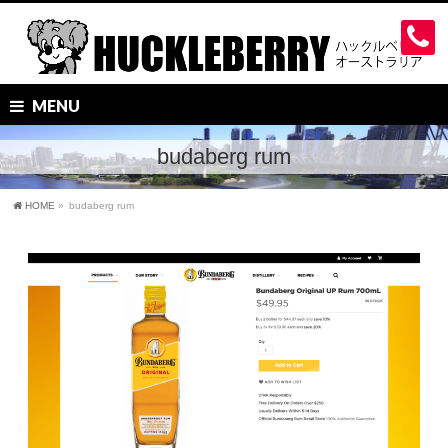
MENU
budaberg rum
HOME
»
budaberg rum