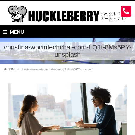
MENU
christina-wocintechchat-com-LQ1t-8Ms5PY-
unsplash
HOME
»
christina-wocintechchat-com-LQ1t-8Ms5PY-unsplash