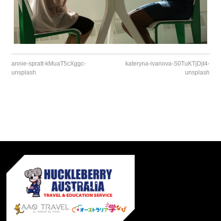
annie-spratt-kMuaT5cXggc-
kateryna-ivanova-S0TuKTjDjt4-
unsplash
unsplash