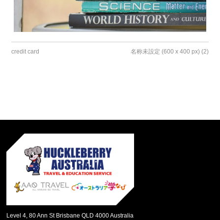
credit card
名称未設定 (600 x 400 px) (2)
Level 4, 80 Ann St Brisbane QLD 4000 Australia