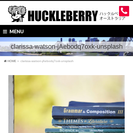
MENU
clarissa-watson-jAebodq7oxk-unsplash
HOME
»
clarissa-watson-jAebodq7oxk-unsplash