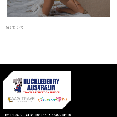
留学前に (3)
Level 4, 80 Ann St Brisbane QLD 4000 Australia