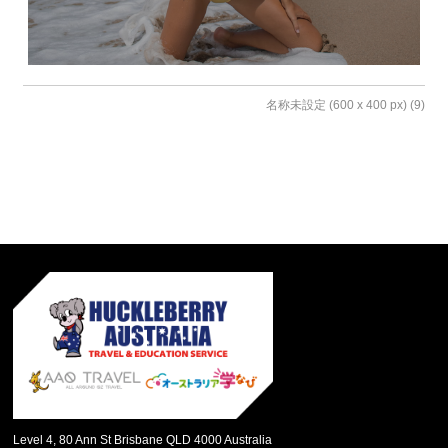
名称未設定 (600 x 400 px) (9)
Level 4, 80 Ann St Brisbane QLD 4000 Australia