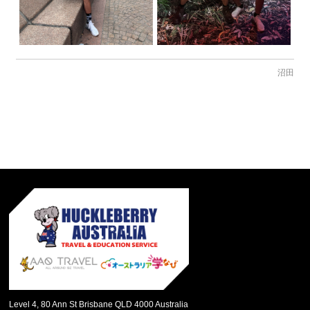
沼田
Level 4, 80 Ann St Brisbane QLD 4000 Australia