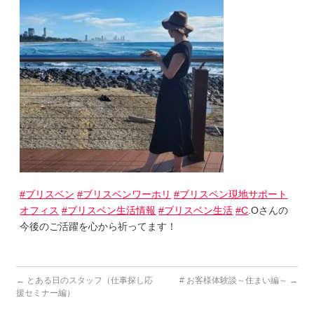
#ブリスベン
#ブリスベンワーホリ
#ブリスベン現地サポート
オフィス
#ブリスベン生活情報
#ブリスベン生活
#C
.Oさんの
今後のご活躍を心から祈ってます！
←
とある日のスタッフ（仕事探し応
# お客様体験談～住まい編～
→
援セミナー編）