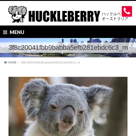
MENU
3f8c20041fbb9babba5efb281ebdc6c3_m
HOME
»
3f8c20041fbb9babba5efb281ebdc6c3_m