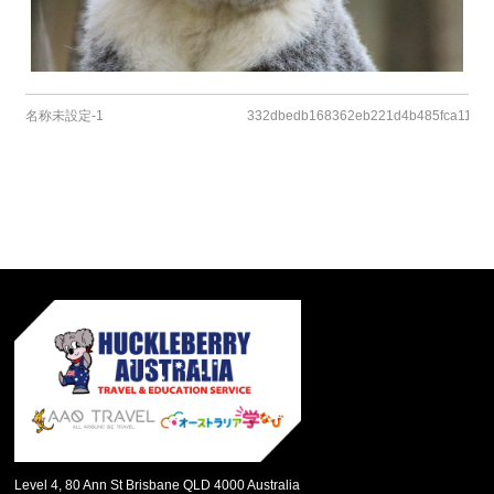
名称未設定-1
332dbedb168362eb221d4b485fca11f4
Level 4, 80 Ann St Brisbane QLD 4000 Australia