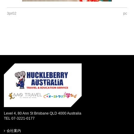
3pr02
pc
Level 4, 80 Ann St Brisbane QLD 4000 Australia
TEL 07-3221-0177
会社案内