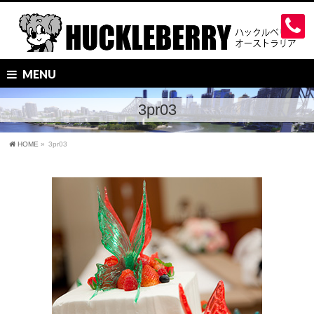
MENU
3pr03
HOME
»
3pr03