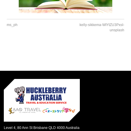
ms_ph
kelly-sikkema-WIYtZU3PxsI-
unsplash
Level 4, 80 Ann St Brisbane QLD 4000 Australia