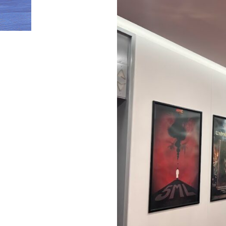
HOME
»
APAC front