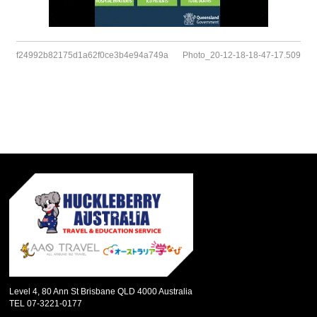
f24992b82175d1a62f0ce3b4e94a749a
Photo_20-12-18-18-47-17.509
Level 4, 80 Ann St Brisbane QLD 4000 Australia
TEL 07-3221-0177