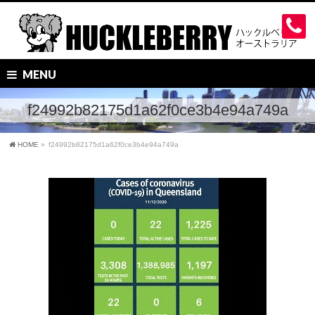
MENU
f24992b82175d1a62f0ce3b4e94a749a
HOME
»
f24992b82175d1a62f0ce3b4e94a749a