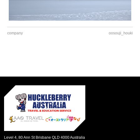
company
oosouji_houki
Level 4, 80 Ann St Brisbane QLD 4000 Australia