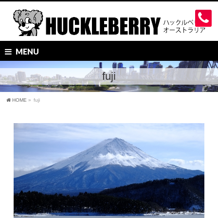
MENU
fuji
HOME
»
fuji