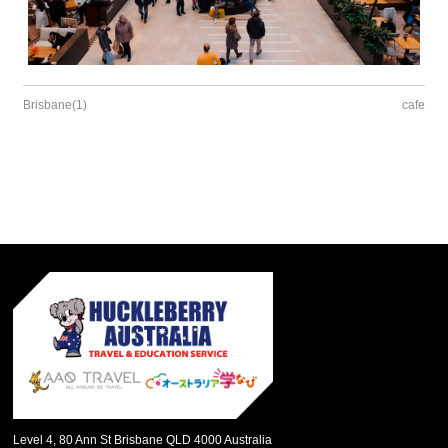
Brisbane(1)
cafe
Level 4, 80 Ann St Brisbane QLD 4000 Australia