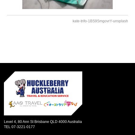
kate-trifo-1BS9SmgovrY-unsplash
Level 4, 80 Ann St Brisbane QLD 4000 Australia
TEL 07-3221-0177