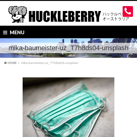
MENU
mika-baumeister-uz_T7h8ds04-unsplash
HOME
»
mika-baumeister-uz_T7h8ds04-unsplash