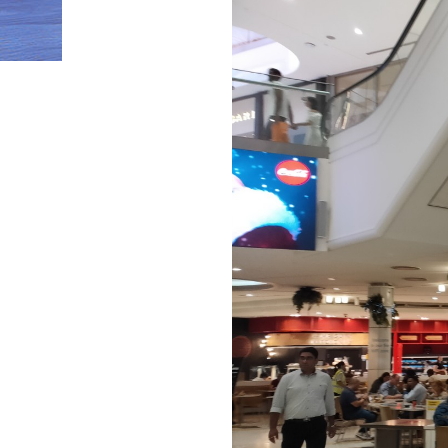
HOME
»
Photo_20-11-27-13-17-40.147 (2)