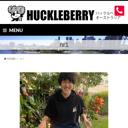
MENU
nr1
HOME
»
nr1