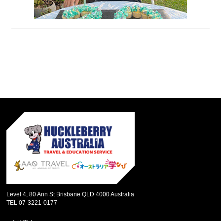
Level 4, 80 Ann St Brisbane QLD 4000 Australia
TEL 07-3221-0177