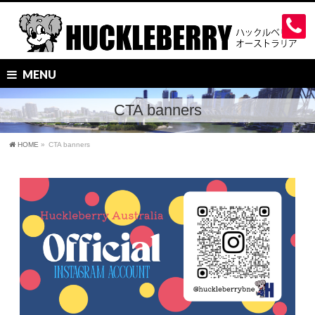
MENU
CTA banners
HOME
»
CTA banners