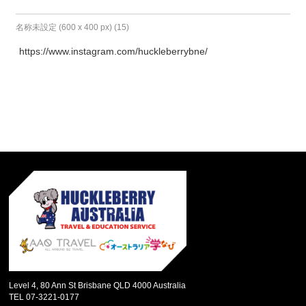
名称未設定 (600 x 400 px) (15)
https://www.instagram.com/huckleberrybne/
Level 4, 80 Ann St Brisbane QLD 4000 Australia
TEL 07-3221-0177