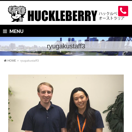
MENU
ryugakustaff3
HOME
»
ryugakustaff3