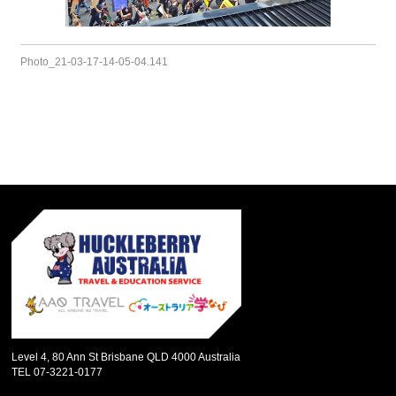
Photo_21-03-17-14-05-04.141
Level 4, 80 Ann St Brisbane QLD 4000 Australia
TEL 07-3221-0177