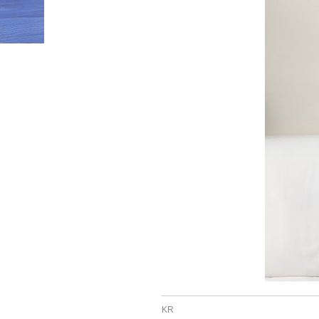
HOME
»
KK
KR