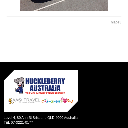
hiace3
Level 4, 80 Ann St Brisbane QLD 4000 Australia
TEL 07-3221-0177