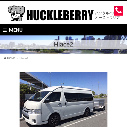
MENU
Hiace2
HOME
»
Hiace2