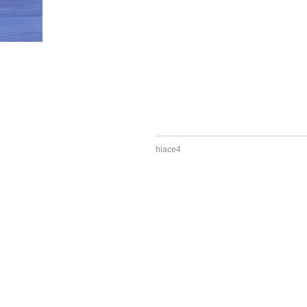
HOME
»
hiace5
hiace4