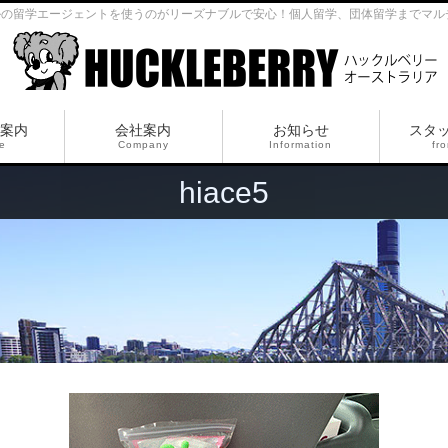
ルの留学エージェントを使うのがリーズナブルで安心！個人留学、団体留学までマル
案内
会社案内
お知らせ
スタ
ce
Company
Information
fro
hiace5