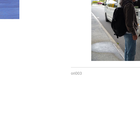
HOME
»
ori004
ori003