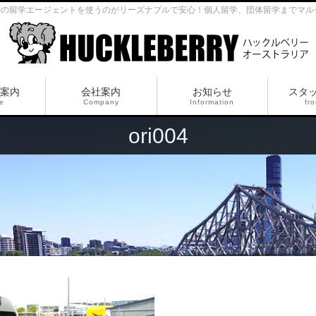
ルの留学エージェントを使うのがリーズナブルで安心！個人留学、団体留学までマル
案内
会社案内
お知らせ
スタ
ce
Company
Information
fro
ori004