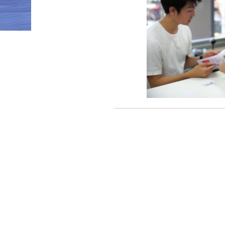
HOME
»
ori008