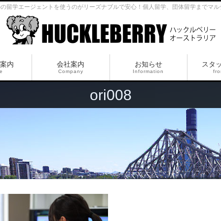
ルの留学エージェントを使うのがリーズナブルで安心！個人留学、団体留学までマル
案内
会社案内
お知らせ
スタ
ce
Company
Information
fro
ori008