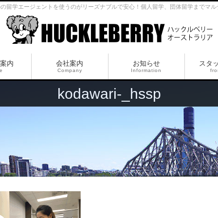
ルの留学エージェントを使うのがリーズナブルで安心！個人留学、団体留学までマル
案内
会社案内
お知らせ
スタ
ce
Company
Information
fro
kodawari-_hssp