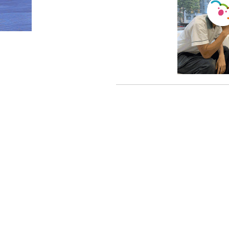
HOME
»
kodawari-_hssp