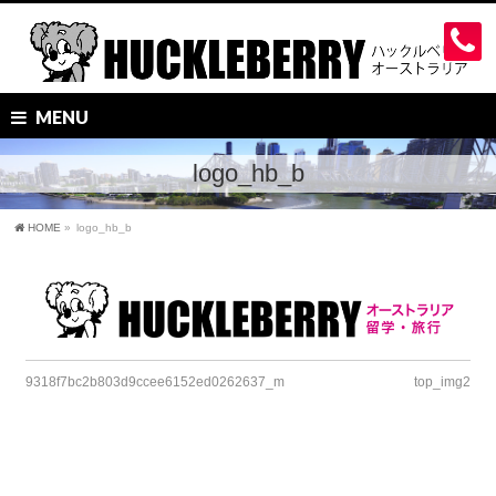
MENU
logo_hb_b
HOME
»
logo_hb_b
9318f7bc2b803d9ccee6152ed0262637_m
top_img2