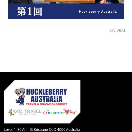
IMG_2524
Level 4, 80 Ann St Brisbane QLD 4000 Australia