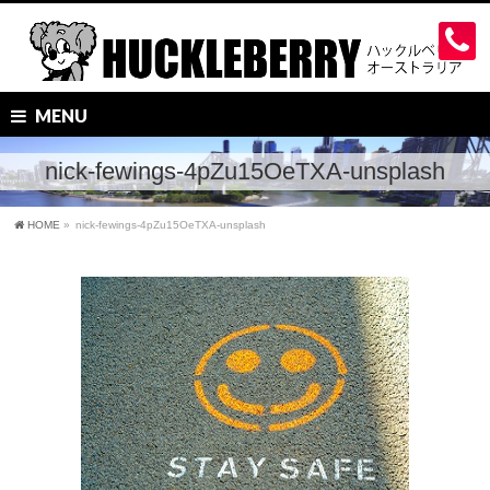
MENU
nick-fewings-4pZu15OeTXA-unsplash
HOME
»
nick-fewings-4pZu15OeTXA-unsplash