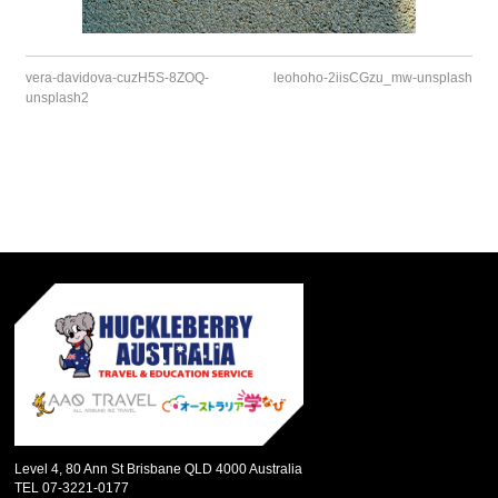
vera-davidova-cuzH5S-8ZOQ-
leohoho-2iisCGzu_mw-unsplash
unsplash2
Level 4, 80 Ann St Brisbane QLD 4000 Australia
TEL 07-3221-0177