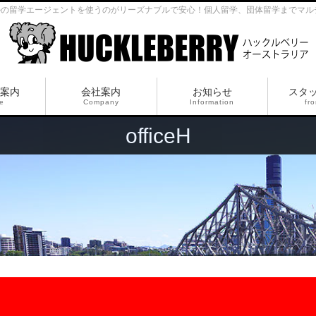
ルの留学エージェントを使うのがリーズナブルで安心！個人留学、団体留学までマル
案内
会社案内
お知らせ
スタ
ce
Company
Information
fro
officeH