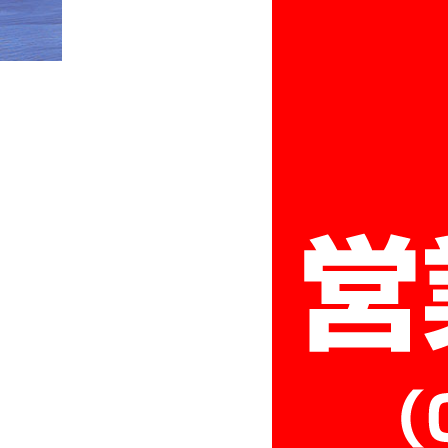
HOME
»
officeH