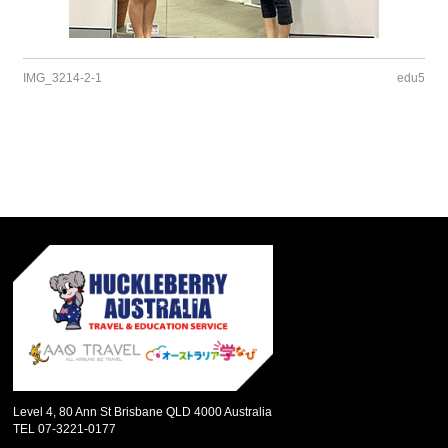
IMG_3214-2-1
edu5
Level 4, 80 Ann St Brisbane QLD 4000 Australia
TEL 07-3221-0177