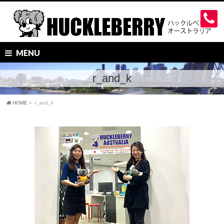
MENU
r_and_k
HOME
»
r_and_k