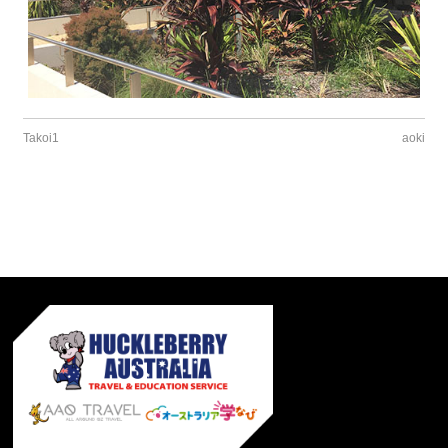
Takoi1
aoki