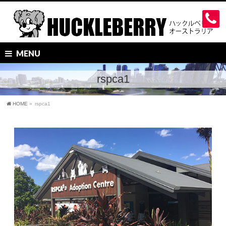
MENU
rspca1
HOME
»
rspca1