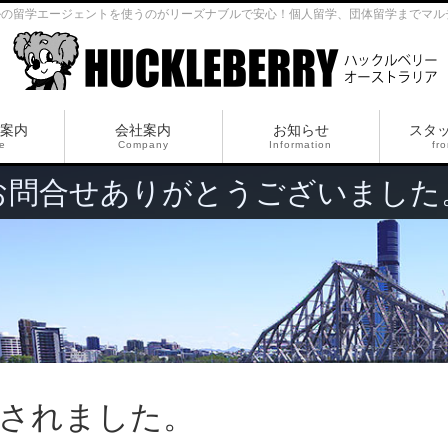
ルの留学エージェントを使うのがリーズナブルで安心！個人留学、団体留学までマル
案内
会社案内
お知らせ
スタ
ce
Company
Information
fro
お問合せありがとうございました
されました。