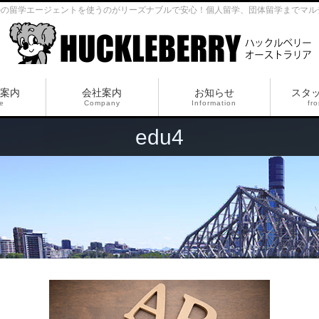
ルの留学エージェントを使うのがリーズナブルで安心！個人留学、団体留学までマル
案内
会社案内
お知らせ
スタ
ce
Company
Information
fro
edu4