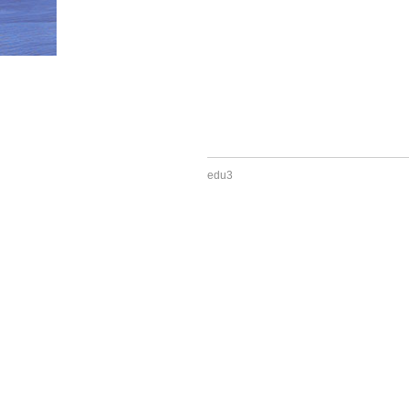
HOME
»
サービス案内
»
留学エージェント部門
»
e
edu3