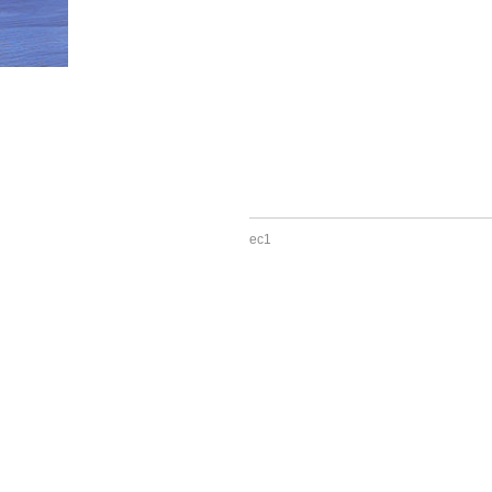
HOME
»
サービス案内
»
ツアーオペレーター部門
»
ec1