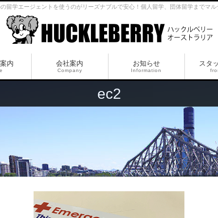
ルの留学エージェントを使うのがリーズナブルで安心！個人留学、団体留学までマル
案内
会社案内
お知らせ
スタ
ce
Company
Information
fro
ec2