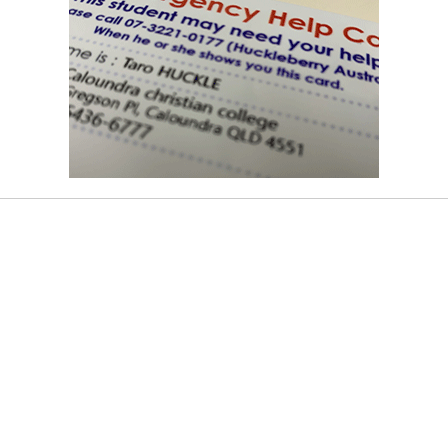
団体研修旅行 企画・運営
»
ec2