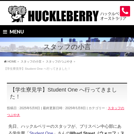
MENU
スタッフの小言
HOME
»
スタッフの小言
»
スタッフのつぶやき
»
【学生寮見学】Student One へ行ってきました！
【学生寮見学】Student One へ行ってきまし
た！
投稿日 : 2025年5月8日
最終更新日時 : 2025年5月8日
カテゴリー :
スタッフの
つぶやき
先日、ハックルベリーのスタッフが、ブリスベン中心部にあ
る学生寮「
Student One
」さんの
Wharf Street（ウォーフ・ス