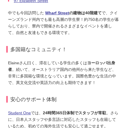
97 Elizabeth Street
中でも今回訪問した
Wharf Street
の建物は40階建て
で、クイ
ーンズランド州内でも最も高層の学生寮！約750名の学生が暮
らしており、寮内で開催されるさまざまなイベントを通し
て、自然と友達もできる環境です。
多国籍なコミュニティ！
Elaineさん曰く、滞在している学生の多くは
ヨーロッパ出身
者
。続いて、オーストラリア国内の他州から来た学生など、
非常に多国籍な環境となっています。国際色豊かな生活の中
で、異文化交流や英語力の向上も期待できます！
安心のサポート体制
Student One
では、
24時間365日体制でスタッフが常駐
。さら
に、日本人スタッフや多言語に対応したスタッフも在籍して
いるため、初めての海外生活でも安心して過ごせます。