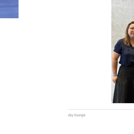
HOME
»
SPC Brisbane web (1)
sky lounge