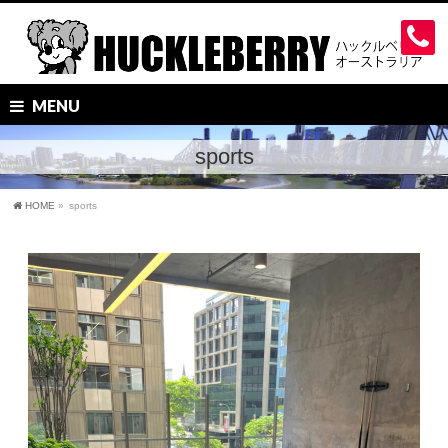
MENU
sports
HOME
»
sports