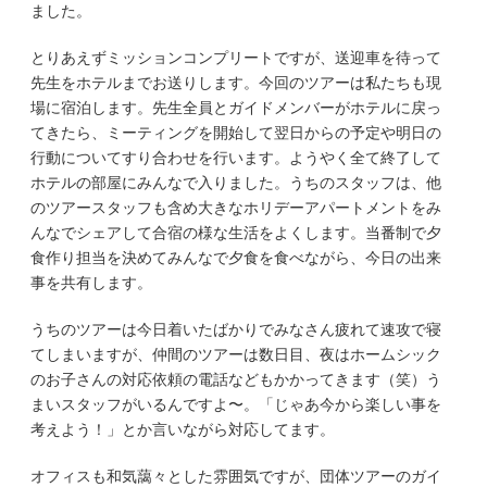
ました。
とりあえずミッションコンプリートですが、送迎車を待って
先生をホテルまでお送りします。今回のツアーは私たちも現
場に宿泊します。先生全員とガイドメンバーがホテルに戻っ
てきたら、ミーティングを開始して翌日からの予定や明日の
行動についてすり合わせを行います。ようやく全て終了して
ホテルの部屋にみんなで入りました。うちのスタッフは、他
のツアースタッフも含め大きなホリデーアパートメントをみ
んなでシェアして合宿の様な生活をよくします。当番制で夕
食作り担当を決めてみんなで夕食を食べながら、今日の出来
事を共有します。
うちのツアーは今日着いたばかりでみなさん疲れて速攻で寝
てしまいますが、仲間のツアーは数日目、夜はホームシック
のお子さんの対応依頼の電話などもかかってきます（笑）う
まいスタッフがいるんですよ〜。「じゃあ今から楽しい事を
考えよう！」とか言いながら対応してます。
オフィスも和気藹々とした雰囲気ですが、団体ツアーのガイ