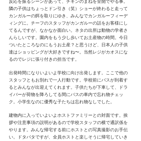
反応を振るシーンがあって、チキンのまねを全開でやる事。
隣の子供はちょっとドン引き（笑）ショーが終わると走って
カンガルーの餌を取りにゆき、みんなでカンガルーフィーデ
ィングに。チーフのスタッフがカンガルーの話をお客様にし
てるんですが、なかなか面白い。ネタの出所は動物の学者さ
んらしいです。園内をもう少し歩いてお土産物の時間。今日
ついたところなのにもうお土産？と思うけど、日本人の子供
達はショッピングが大好きですね〜。当然レジがカオスにな
るのでレジに張り付きの担当です。
出発時間になりいよいよ学校に向け出発します。ここで他の
スタッフともお別れで一人行動です。学校前にバスが到着す
るとみんなが出迎えてくれます。子供たちが下車して、ドラ
イバーが荷物を降ろしてる間にバスの車内で忘れ物チェッ
ク。小学生なのに優秀な子たちは忘れ物なしでした。
建物内に入っていよいよホストファミリーとの対面です。挨
拶や注意事項の説明があるので学校スタッフの横で通訳係を
やります。みんな帰宅する前にホストとの写真撮影のお手伝
い。ドタバタですが、全員ホストと楽しそうに帰宅していき