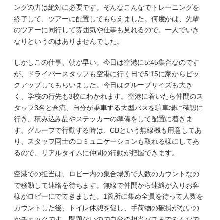
ングの力は絶対に必要です。そんなこんなでトレーニングを
終了して、ツアーに配置してもらえました。何度かは、先輩
のツアーに同行して雰囲気や仕事も見れるので、一人でいき
なりというのはありませんでした。
しかしこの仕事、朝が早い。今日は空港に5:45集合なのです
が、ドライバースタッフも空港に行く日で5:15に家からピッ
クアップしてもらいました。今日はグループサイズも大き
く、学校の行先も3校にわかれます。空港に着いたら仲間のス
タッフ3名と合流、自分が乗車する大型バスを駐車場に確認に
行き、積み込み品やステッカーの準備をして配置に着きま
す。グループで行動する時は、CBという無線機も用意してあ
り、スタッフ同士のコミュニケーションも取れる様にしてあ
るので、リアルタイムに仲間の行動が把握できます。
空港での担当は、ロビー内の集合場所で人数のカウントなの
で移動して連絡を待ちます。無線で仲間から連絡が入りお客
様がロビーにでてきました。1箇所に集め全員を待って人数を
カウントした後、トイレ休憩を促し、手荷物の破損がないの
かチェックです。問題ないので自分の担当バスまでみんなで