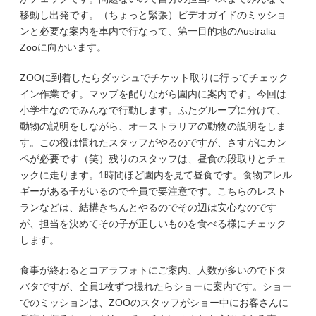
移動し出発です。（ちょっと緊張）ビデオガイドのミッショ
ンと必要な案内を車内で行なって、第一目的地のAustralia
Zooに向かいます。
ZOOに到着したらダッシュでチケット取りに行ってチェック
イン作業です。マップを配りながら園内に案内です。今回は
小学生なのでみんなで行動します。ふたグループに分けて、
動物の説明をしながら、オーストラリアの動物の説明をしま
す。この役は慣れたスタッフがやるのですが、さすがにカン
ペが必要です（笑）残りのスタッフは、昼食の段取りとチェ
ックに走ります。1時間ほど園内を見て昼食です。食物アレル
ギーがある子がいるので全員で要注意です。こちらのレスト
ランなどは、結構きちんとやるのでその辺は安心なのです
が、担当を決めてその子が正しいものを食べる様にチェック
します。
食事が終わるとコアラフォトにご案内、人数が多いのでドタ
バタですが、全員1枚ずつ撮れたらショーに案内です。ショー
でのミッションは、ZOOのスタッフがショー中にお客さんに