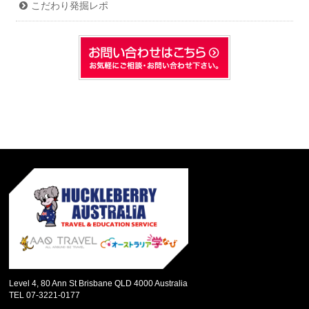
こだわり発掘レポ
Level 4, 80 Ann St Brisbane QLD 4000 Australia
TEL 07-3221-0177