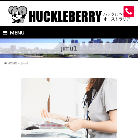
MENU
jimu1
HOME
»
jimu1