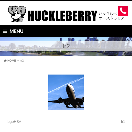
MENU
tr2
HOME
»
tr2
logoHBA
tr1