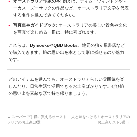
オーストラリア作家の本
: 例えば、ティム・ウィントンやマ
ーカス・ズーサックの作品など、オーストラリア文学を代表
する名作を選んでみてください。
写真集やガイドブック
: オーストラリアの美しい景色や文化
を写真で楽しめる一冊は、特に喜ばれます。
これらは、
Dymocks
や
QBD Books
、地元の独立系書店など
で購入できます。旅の思い出を本として形に残せるのが魅力
です。
どのアイテムを選んでも、オーストラリアらしい雰囲気を楽
しんだり、日常生活で活用できるお土産ばかりです。ぜひ旅
の思い出を素敵な形で持ち帰りましょう。
←
スーパーで手軽に買えるオースト
人と差をつける！オーストラリアの
ラリアのお土産10選
お土産リスト5選
→