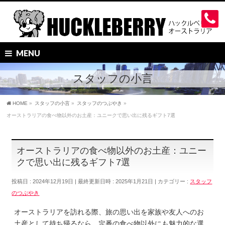
MENU
スタッフの小言
HOME
»
スタッフの小言
»
スタッフのつぶやき
»
オーストラリアの食べ物以外のお土産：ユニークで思い出に残るギフト7選
オーストラリアの食べ物以外のお土産：ユニー
クで思い出に残るギフト7選
投稿日 : 2024年12月19日
最終更新日時 : 2025年1月21日
カテゴリー :
スタッフ
のつぶやき
オーストラリアを訪れる際、旅の思い出を家族や友人へのお
土産として持ち帰るなら、定番の食べ物以外にも魅力的な選