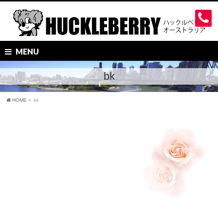
MENU
bk
HOME
»
bk