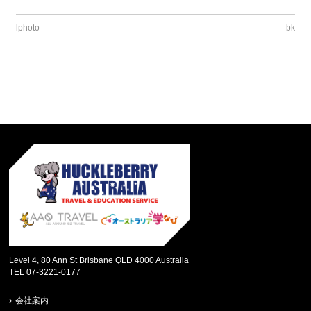
lphoto
bk
Level 4, 80 Ann St Brisbane QLD 4000 Australia
TEL 07-3221-0177
会社案内